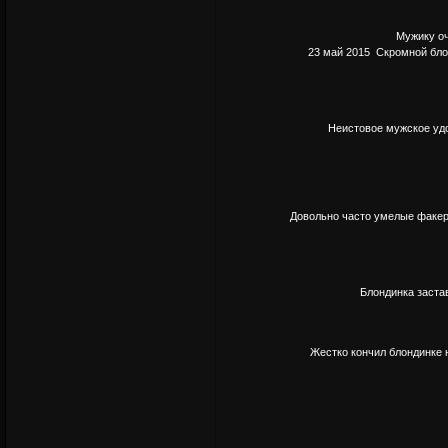
Мужику оч
23 май 2015 Скромной блон
Неистовое мужское удо
Довольно часто умелые факеры
Блондинка заста
Жестко кончил блондинке н