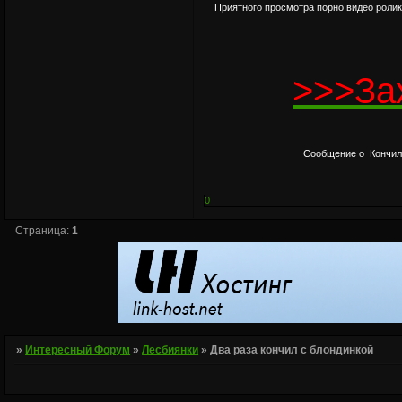
Приятного просмотра порно видео ролик
>>>За
Сообщение о Кончил 
0
Страница:
1
»
Интересный Форум
»
Лесбиянки
»
Два раза кончил с блондинкой