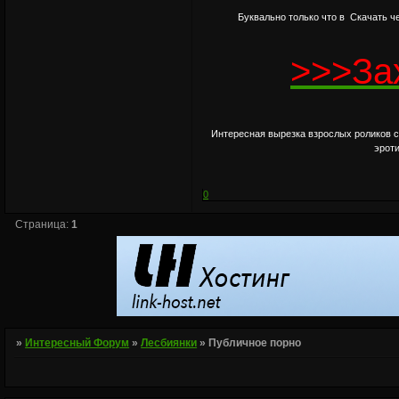
Буквально только что в Скачать 
>>>За
Интересная вырезка взрослых роликов 
эроти
0
Страница:
1
»
Интересный Форум
»
Лесбиянки
»
Публичное порно