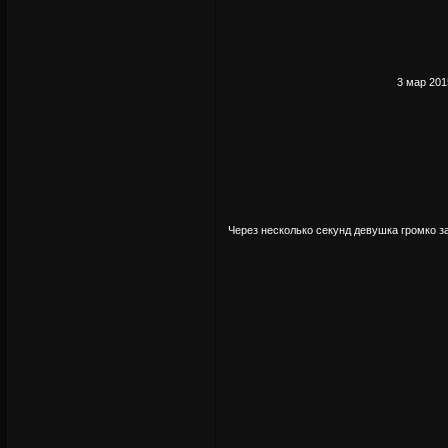
3 мар 201
Через несколько секунд девушка громко з