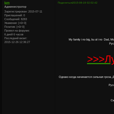
Iam
Поделиться
2015-08-19 02:02:42
Администратор
Зарегистрирован
: 2015-07-11
Приглашений:
0
Сообщений:
8283
Уважение:
[+0/-0]
Позитив:
[+0/-0]
Провел на форуме:
6 дней 6 часов
Последний визит:
My family i no big, bu al i no Dad
2015-12-26 12:36:27
Рус
>>>Л
Однако когда начинается сильная гроза, 
Рус
См